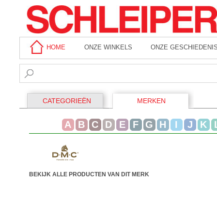
HOME
ONZE WINKELS
ONZE GESCHIEDENI
CATEGORIEËN
MERKEN
A
B
C
D
E
F
G
H
I
J
K
BEKIJK ALLE PRODUCTEN VAN DIT MERK