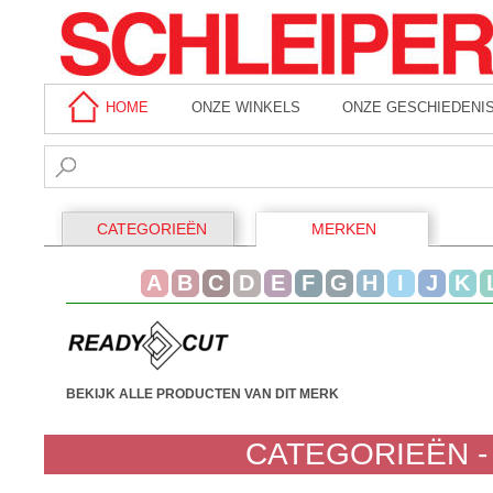
HOME
ONZE WINKELS
ONZE GESCHIEDENI
CATEGORIEËN
MERKEN
A
B
C
D
E
F
G
H
I
J
K
BEKIJK ALLE PRODUCTEN VAN DIT MERK
CATEGORIEËN -