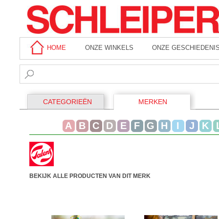
HOME
ONZE WINKELS
ONZE GESCHIEDENI
CATEGORIEËN
MERKEN
A
B
C
D
E
F
G
H
I
J
K
BEKIJK ALLE PRODUCTEN VAN DIT MERK