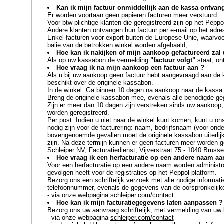
Kan ik mijn factuur onmiddellijk aan de kassa ontvan
Er worden voortaan geen papieren facturen meer verstuurd.
Voor btw-plichtige klanten die geregistreerd zijn op het Peppo
Andere klanten ontvangen hun factuur per e-mail op het adres
Enkel facturen voor export buiten de Europese Unie, waarvoor
balie van de betrokken winkel worden afgehaald,
Hoe kan ik nakijken of mijn aankoop gefactureerd zal
Als op uw kassabon de vermelding
"factuur volgt"
staat, on
Hoe vraag ik na mijn aankoop een factuur aan ?
Als u bij uw aankoop geen factuur hebt aangevraagd aan de k
beschikt over de originele kassabon.
In de winkel
: Ga binnen 10 dagen na aankoop naar de kassa v
Breng de originele kassabon mee, evenals alle benodigde geg
Zijn er meer dan 10 dagen zijn verstreken sinds uw aankoop, 
worden geregistreerd.
Per post
: Indien u niet naar de winkel kunt komen, kunt u o
nodig zijn voor de facturering: naam, bedrijfsnaam (voor ond
bovengenoemde gevallen moet de originele kassabon uiterli
zijn. Na deze termijn kunnen er geen facturen meer worden
Schleiper NV, Facturatiedienst, Vijverstraat 75 - 1040 Brusse
Hoe vraag ik een herfacturatie op een andere naam aa
Voor een herfacturatie op een andere naam worden administr
gevolgen heeft voor de registraties op het Peppol-platform.
Bezorg ons een schriftelijk verzoek met alle nodige informatie voor de herfacturatie: naam en/of bedrijfsnaam, adres, btw-nummer,
telefoonnummer, evenals de gegevens van de oorspronkelijke
- via onze webpagina
schleiper.com/contact
.
Hoe kan ik mijn facturatiegegevens laten aanpassen ?
Bezorg ons uw aanvraag schriftelijk, met vermelding van u
- via onze webpagina
schleiper.com/contact