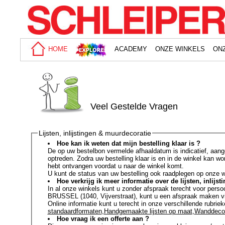
HOME
ACADEMY
ONZE WINKELS
ON
V
eel
G
estelde
V
ragen
Lijsten, inlijstingen & muurdecoratie
Hoe kan ik weten dat mijn bestelling klaar is ?
De op uw bestelbon vermelde afhaaldatum is indicatief, aang
optreden. Zodra uw bestelling klaar is en in de winkel kan wo
hebt ontvangen voordat u naar de winkel komt.
U kunt de status van uw bestelling ook raadplegen op onze
Hoe verkrijg ik meer informatie over de lijsten, inlijs
In al onze winkels kunt u zonder afspraak terecht voor per
BRUSSEL (1040, Vijverstraat), kunt u een afspraak maken v
Online informatie kunt u terecht in onze verschillende rubrie
standaardformaten
,
Handgemaakte lijsten op maat
,
Wanddecor
Hoe vraag ik een offerte aan ?