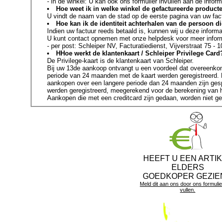
- in de winkel: U kan ook ons formulier invullen aan de inform
Hoe weet ik in welke winkel de gefactureerde produc
U vindt de naam van de stad op de eerste pagina van uw fact
Hoe kan ik de identiteit achterhalen van de persoon di
Indien uw factuur reeds betaald is, kunnen wij u deze informa
U kunt contact opnemen met onze helpdesk voor meer informa
- per post: Schleiper NV, Factura
HHoe werkt de klantenkaart / Schleiper Privilege Card
De Privilege-kaart is de klantenkaart van Schleiper.
Bij uw 13de aankoop ontvangt u een voordeel dat overeenko
periode van 24 maanden met de kaart werden geregistreerd. D
aankopen over een langere periode dan 24 maanden zijn gesp
werden geregistreerd, meegerekend voor de berekening van 
Aankopen die met een creditcard zijn gedaan, worden niet ger
HEEFT U EEN ARTI
ELDERS
GOEDKOPER GEZIE
Meld dit aan ons door ons formulier
vullen.