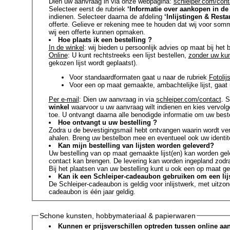
Dien uw aanvraag in via onze webpagina:
schleiper.com/cont
Selecteer eerst de rubriek
‘Informatie over aankopen in de
indienen. Selecteer daarna de afdeling
‘Inlijstingen & Resta
offerte. Gelieve er rekening mee te houden dat wij voor somm
wij een offerte kunnen opmaken.
Hoe plaats ik een bestelling ?
In de winkel
: wij bieden u persoonlijk advies op maat bij het 
Online
: U kunt rechtstreeks een lijst bestellen,
zonder uw kuns
gekozen lijst wordt geplaatst).
Voor standaardformaten gaat u naar de rubriek
Fotoli
Voor een op maat gemaakte, ambachtelijke lijst, gaat 
Per e-mail
: Dien uw aanvraag in via
schleiper.com/contact
. 
winkel
waarvoor u uw aanvraag wilt indienen en kies vervolg
toe. U ontvangt daarna alle benodigde informatie om uw beste
Hoe ontvangt u uw bestelling ?
Zodra u de bevestigingsmail hebt ontvangen waarin wordt verm
ahalen. Breng uw bestelbon mee en eventueel ook uw identite
Kan mijn bestelling van lijsten worden geleverd?
Uw bestelling van op maat gemaakte lijst(en) kan worden ge
contact kan brengen. De levering kan worden ingepland zodra
Bij het plaatsen van uw bestelling kunt u ook een op maat 
Kan ik een Schleiper-cadeaubon gebruiken om een lij
De Schleiper-cadeaubon is geldig voor inlijstwerk, met uitzon
cadeaubon is één jaar geldig.
Schone kunsten, hobbymateriaal & papierwaren
Kunnen er prijsverschillen optreden tussen online a