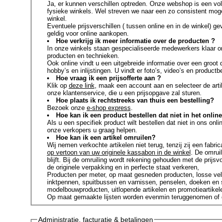
Ja, er kunnen verschillen optreden. Onze webshop is een vol
fysieke winkels. Wel streven we naar een zo consistent mogel
winkel.
Eventuele prijsverschillen ( tussen online en in de winkel) ge
geldig voor online aankopen.
Hoe verkrijg ik meer informatie over de producten ?
In onze winkels staan gespecialiseerde medewerkers klaar 
producten en technieken.
Ook online vindt u een uitgebreide informatie over een groot
hobby’s en inlijstingen. U vindt er foto’s, video’s en productb
Hoe vraag ik een prijsofferte aan ?
Klik op
deze link
, maak een account aan en selecteer de art
onze klantenservice, die u een prijsopgave zal sturen.
Hoe plaats ik rechtstreeks van thuis een bestelling?
Bezoek onze
e-shop express
.
Hoe kan ik een product bestellen dat niet in het onlin
Als u een specifiek product wilt bestellen dat niet in ons on
onze verkopers u graag helpen.
Hoe kan ik een artikel omruilen?
Wij nemen verkochte artikelen niet terug, tenzij zij een fab
op vertoon van uw originele kassabon in de winkel
. De omrui
blijft. Bij de omruiling wordt rekening gehouden met de prij
de originele verpakking en in perfecte staat verkeren,
Producten per meter, op maat gesneden producten, losse vellen
inktpennen, spuitbussen en varnissen, penselen, doeken en s
modelbouwproducten, uitlopende artikelen en promotieartikel
Op maat gemaakte lijsten worden evenmin teruggenomen of g
Administratie, facturatie & betalingen