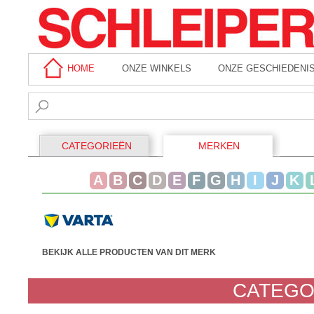
HOME
ONZE WINKELS
ONZE GESCHIEDENI
CATEGORIEËN
MERKEN
A
B
C
D
E
F
G
H
I
J
K
BEKIJK ALLE PRODUCTEN VAN DIT MERK
CATEGO