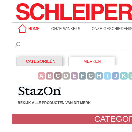
HOME
ONZE WINKELS
ONZE GESCHIEDENI
CATEGORIEËN
MERKEN
A
B
C
D
E
F
G
H
I
J
K
BEKIJK ALLE PRODUCTEN VAN DIT MERK
CATEGOR