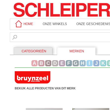
HOME
ONZE WINKELS
ONZE GESCHIEDENI
CATEGORIEËN
MERKEN
A
B
C
D
E
F
G
H
I
J
K
BEKIJK ALLE PRODUCTEN VAN DIT MERK