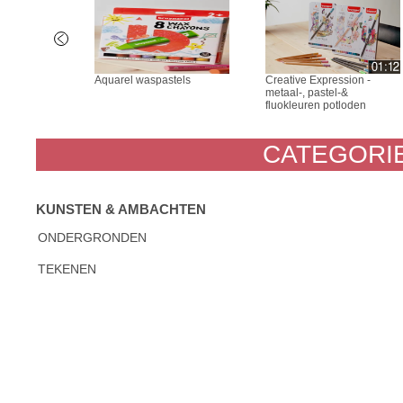
tpotlood
Aquarel waspastels
Creative Expression -
metaal-, pastel-&
fluokleuren potloden
CATEGORIE
KUNSTEN & AMBACHTEN
ONDERGRONDEN
TEKENEN