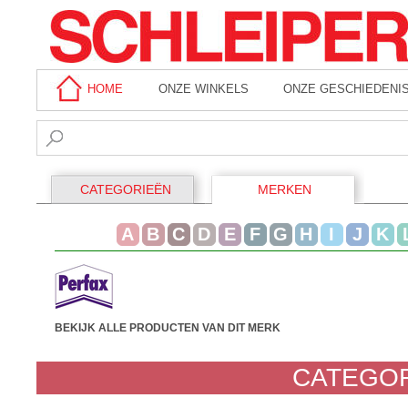
HOME
ONZE WINKELS
ONZE GESCHIEDENI
CATEGORIEËN
MERKEN
A
B
C
D
E
F
G
H
I
J
K
BEKIJK ALLE PRODUCTEN VAN DIT MERK
CATEGOR