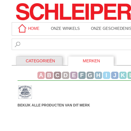
HOME
ONZE WINKELS
ONZE GESCHIEDENI
CATEGORIEËN
MERKEN
A
B
C
D
E
F
G
H
I
J
K
BEKIJK ALLE PRODUCTEN VAN DIT MERK