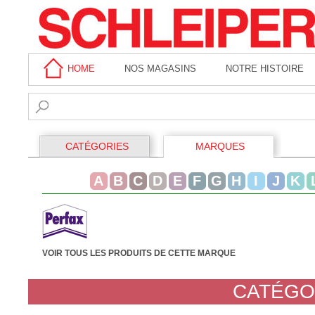
HOME
NOS MAGASINS
NOTRE HISTOIRE
CATÉGORIES
MARQUES
A
B
C
D
E
F
G
H
I
J
K
VOIR TOUS LES PRODUITS DE CETTE MARQUE
CATÉGO