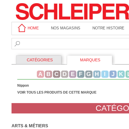
HOME
NOS MAGASINS
NOTRE HISTOIRE
CATÉGORIES
MARQUES
A
B
C
D
E
F
G
H
I
J
K
Nippon
VOIR TOUS LES PRODUITS DE CETTE MARQUE
CATÉGO
ARTS & MÉTIERS