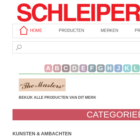
HOME
PRODUCTEN
MERKEN
P
A
B
C
D
E
F
G
H
J
K
L
BEKIJK ALLE PRODUCTEN VAN DIT MERK
CATEGORIEË
KUNSTEN & AMBACHTEN