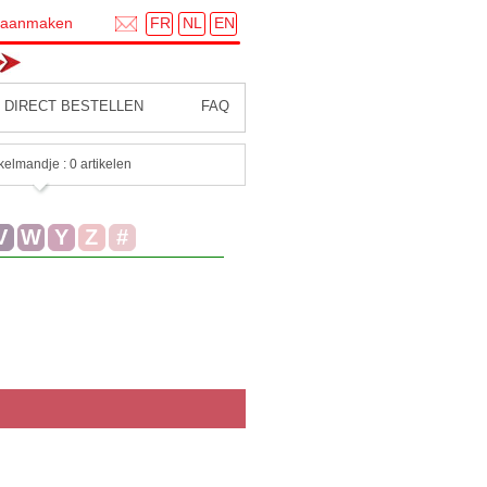
FR
NL
EN
 aanmaken
DIRECT BESTELLEN
FAQ
kelmandje : 0 artikelen
V
W
Y
Z
#