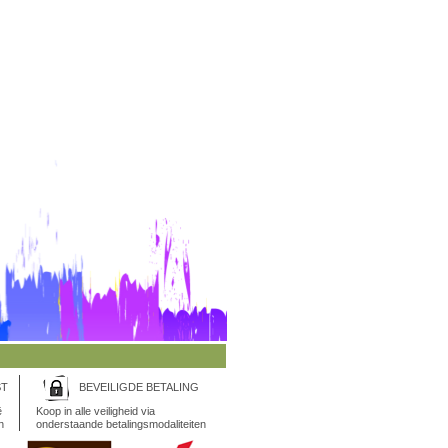
ST
BEVEILIGDE BETALING
ë
Koop in alle veiligheid via
n
onderstaande betalingsmodaliteiten