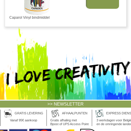
Caparol Vinyl bindmiddel
>> NEWSLETTER
GRATIS LEVERING
AFHAALPUNTEN
EXPRESS DIEN
Vanaf 95€ aankoop
Gratis afhaling met
3 werkdagen voor Belgi
Bpost of UPS Access Point
en de omringende lande