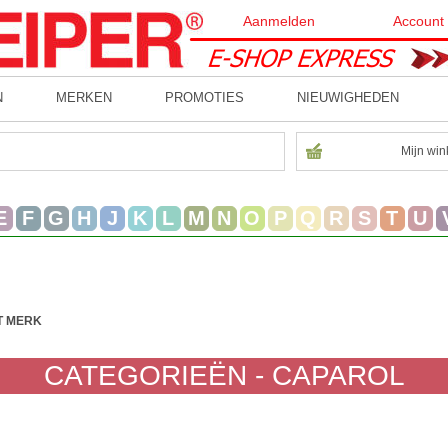
Aanmelden
Account
N
MERKEN
PROMOTIES
NIEUWIGHEDEN
Mijn win
E
F
G
H
J
K
L
M
N
O
P
Q
R
S
T
U
T MERK
CATEGORIEËN - CAPAROL