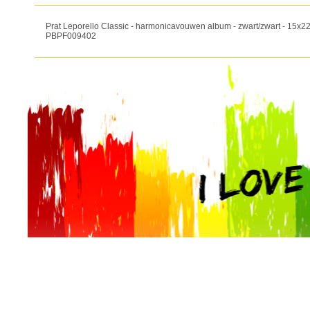
Prat Leporello Classic - harmonicavouwen album - zwart/zwart - 15x22c
PBPF009402