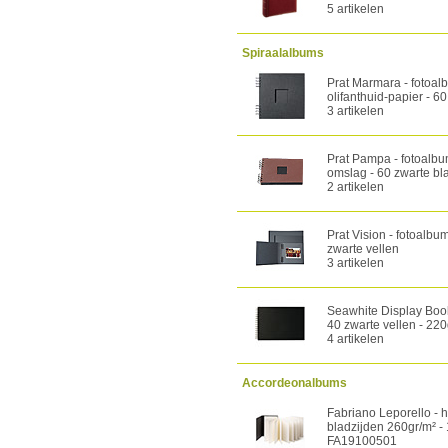
5 artikelen
Spiraalalbums
Prat Marmara - fotoal
olifanthuid-papier - 6
3 artikelen
Prat Pampa - fotoalbu
omslag - 60 zwarte bl
2 artikelen
Prat Vision - fotoalbu
zwarte vellen
3 artikelen
Seawhite Display Book
40 zwarte vellen - 220
4 artikelen
Accordeonalbums
Fabriano Leporello - 
bladzijden 260gr/m² -
FA19100501