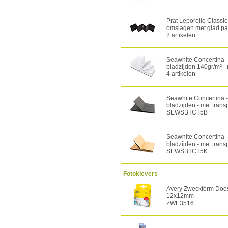
Prat Leporello Classi
omslagen met glad pap
2 artikelen
Seawhite Concertina 
bladzijden 140gr/m² - 
4 artikelen
Seawhite Concertina 
bladzijden - met trans
SEWSBTCT5B
Seawhite Concertina 
bladzijden - met trans
SEWSBTCT5K
Fotoklevers
Avery Zweckform Doos 
12x12mm
ZWE3516