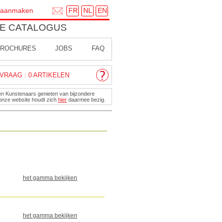
FR
NL
EN
 aanmaken
E CATALOGUS
ROCHURES
JOBS
FAQ
VRAAG : 0 ARTIKELEN
en Kunstenaars genieten van bijzondere
onze website houdt zich
hier
daarmee bezig.
het gamma bekijken
het gamma bekijken