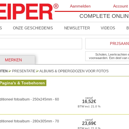
Aanmelden
Account
COMPLETE ONLIN
S
ONZE GESCHIEDENIS
NEWSLETTER
VIDEOS
B
PRIJSAAN
Scholen, Leerkrachten 
voorwaarden. Een deel van 
MERKEN
HTEN
PRESENTATIE
ALBUMS & OPBERGDOZEN VOOR FOTO'S
Pagina's & Toebehoren
aditioneel fotoalbum - 250x245mm - 60
aditioneel fotoalbum - 280x305mm - 70