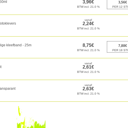
 50ml
otoklevers
dige kleefband - 25m
t
ansparant