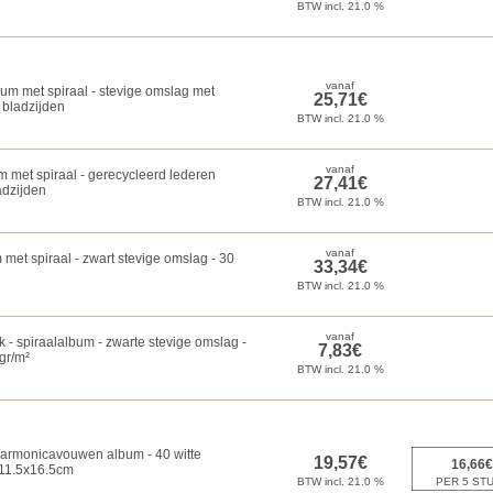
bum met spiraal - stevige omslag met
0 bladzijden
m met spiraal - gerecycleerd lederen
adzijden
m met spiraal - zwart stevige omslag - 30
 - spiraalalbum - zwarte stevige omslag -
gr/m²
harmonicavouwen album - 40 witte
 11.5x16.5cm