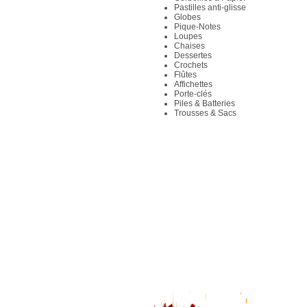
Pastilles anti-glisse
Globes
Pique-Notes
Loupes
Chaises
Dessertes
Crochets
Flûtes
Affichettes
Porte-clés
Piles & Batteries
Trousses & Sacs