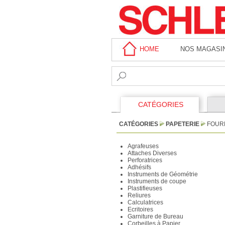
HOME
NOS MAGASI
CATÉGORIES
CATÉGORIES
PAPETERIE
FOUR
Agrafeuses
Attaches Diverses
Perforatrices
Adhésifs
Instruments de Géométrie
Instruments de coupe
Plastifieuses
Reliures
Calculatrices
Ecritoires
Garniture de Bureau
Corbeilles à Papier