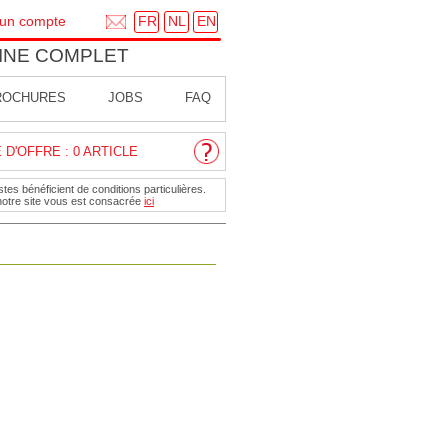
FR
NL
EN
 un compte
INE COMPLET
ROCHURES
JOBS
FAQ
D'OFFRE : 0 ARTICLE
tes bénéficient de conditions particulières.
notre site vous est consacrée
ici