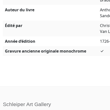
Auteur du livre
Anth
Sand
Édité par
Chris
Van 
Année d’édition
1726
Gravure ancienne originale monochrome
Schleiper Art Gallery