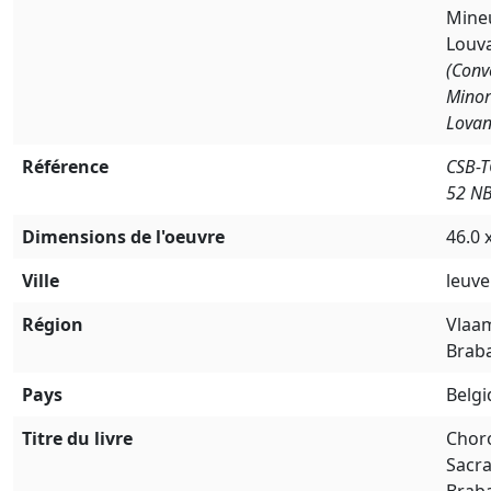
Mine
Louv
(Conv
Mino
Lovan
Référence
CSB-
52 N
Dimensions de l'oeuvre
46.0 
Ville
leuv
Région
Vlaa
Brab
Pays
Belg
Titre du livre
Chor
Sacr
Brab