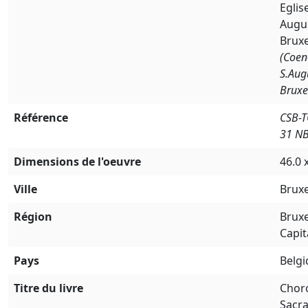
Eglis
Augu
Bruxe
(Coe
S.Aug
Bruxe
Référence
CSB-
31 N
Dimensions de l'oeuvre
46.0 
Ville
Bruxe
Région
Bruxe
Capit
Pays
Belg
Titre du livre
Chor
Sacr