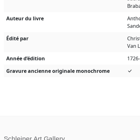
Brab
Auteur du livre
Anth
Sand
Édité par
Chris
Van 
Année d’édition
1726
Gravure ancienne originale monochrome
Schleiper Art Gallery