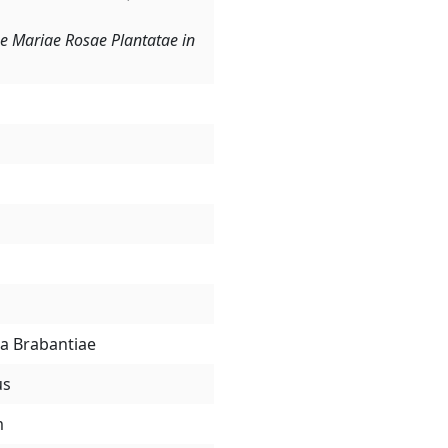
 Mariae Rosae Plantatae in
a Brabantiae
us
m