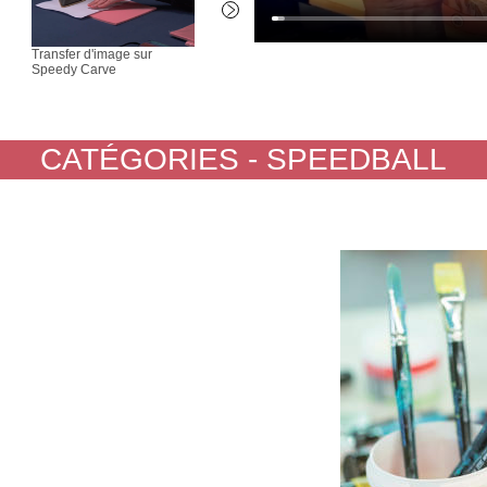
Transfer d'image sur
Corporate video
Speed S
Speedy Carve
complet
avec le
Screen
CATÉGORIES - SPEEDBALL