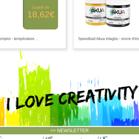
à partir de
18,62€
emploi - température ...
Speedball Akua Intaglio - encre d'imp
>> NEWSLETTER