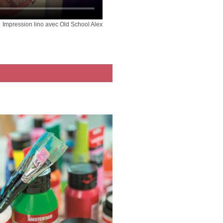
Impression lino avec Old School Alex
creens Kit - set
Utilisation des feuilles
Fabric Screenprinti
 pour la sérigraphie
Speed Screens
Starter Set Polishe
s feuilles Speed
Pastels - démo
s