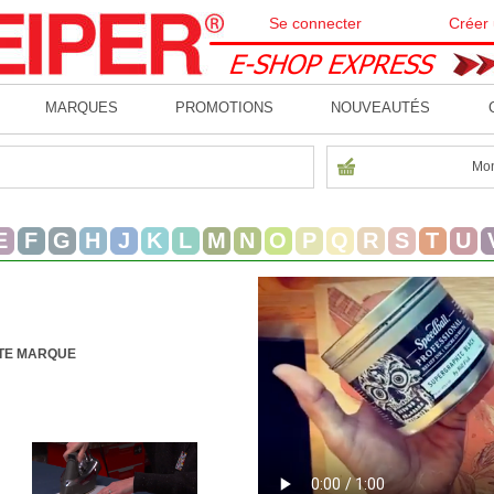
Se connecter
Créer
MARQUES
PROMOTIONS
NOUVEAUTÉS
Mon
E
F
G
H
J
K
L
M
N
O
P
Q
R
S
T
U
TTE MARQUE