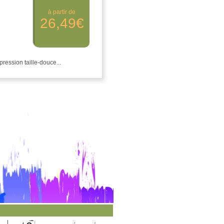
à partir de
26,49€
ression taille-douce...