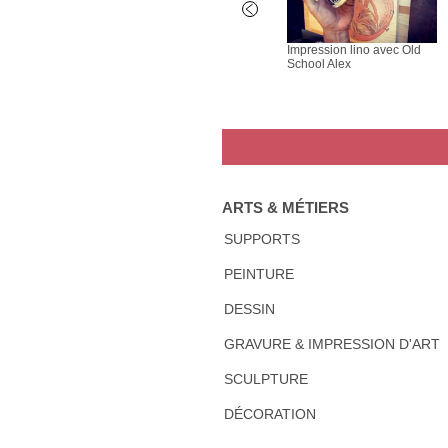
technique
Sérigraphie - la technique
Impression lino avec Old
in et
du liquide à dessin et
School Alex
ran 2/8
remplisseur d'écran 1/8
ARTS & MÉTIERS
SUPPORTS
PEINTURE
DESSIN
GRAVURE & IMPRESSION D'ART
SCULPTURE
DÉCORATION