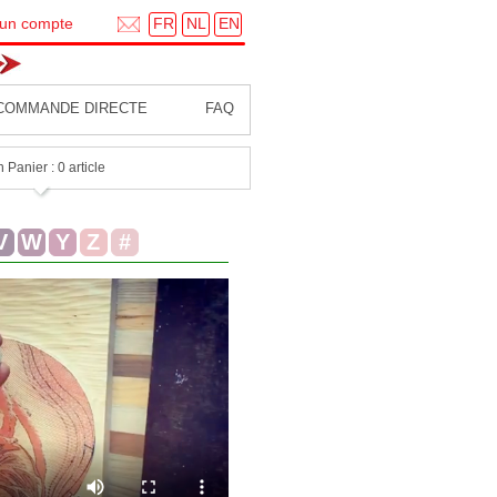
FR
NL
EN
 un compte
COMMANDE DIRECTE
FAQ
 Panier : 0 article
V
W
Y
Z
#