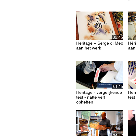
Heritage – Serge di Meo
Héri
aan het werk
aan
Héritage - vergelijkende
Héri
test - natte verf
test
opheffen