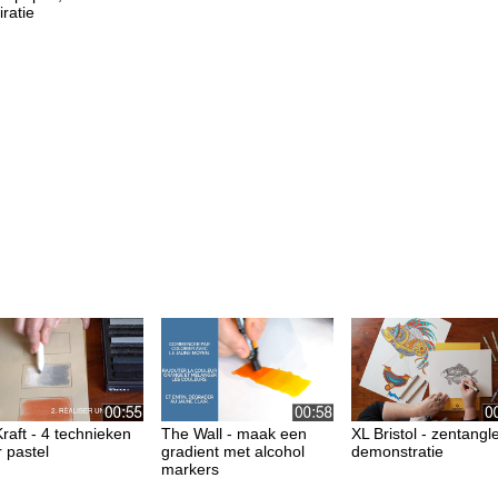
iratie
raft - 4 technieken
The Wall - maak een
XL Bristol - zentangl
 pastel
gradient met alcohol
demonstratie
markers