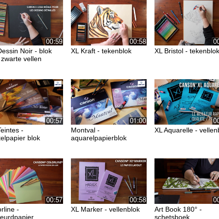
essin Noir - blok
XL Kraft - tekenblok
XL Bristol - tekenblo
 zwarte vellen
eintes -
Montval -
XL Aquarelle - vellen
elpapier blok
aquarelpapierblok
rline -
XL Marker - vellenblok
Art Book 180° -
leurdpapier
schetsboek