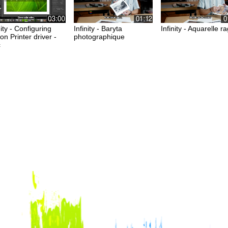
nity - Configuring
Infinity - Baryta
Infinity - Aquarelle r
n Printer driver -
photographique
c