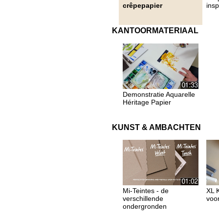
crêpepapier
insp
KANTOORMATERIAAL
Demonstratie Aquarelle
Héritage Papier
KUNST & AMBACHTEN
Mi-Teintes - de
XL K
verschillende
voor
ondergronden