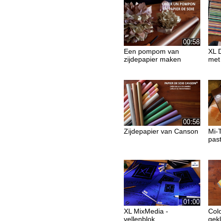
Een pompom van
XL D
zijdepapier maken
met
Zijdepapier van Canson
Mi-T
past
XL MixMedia -
Colo
vellenblok
gek