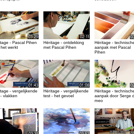
tage - Pascal Pihen
Héritage - ontdekking
Héritage - technisch
 het werkt
met Pascal Pihen
aanpak met Pascal
Pihen
tage - vergelijkende
Héritage - vergelijkende
Héritage - technisch
 - vlakken
test - het gevoel
aanpak door Serge d
meo