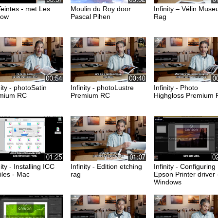
eintes - met Les
Moulin du Roy door
Infinity – Vélin Mus
low
Pascal Pihen
Rag
nity - photoSatin
Infinity - photoLustre
Infinity - Photo
mium RC
Premium RC
Highgloss Premium
nity - Installing ICC
Infinity - Edition etching
Infinity - Configuring
iles - Mac
rag
Epson Printer driver 
Windows