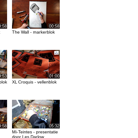
k
The Wall - markerblok
blok
XL Croquis - vellenblok
Mi-Teintes - presentatie
door Les Darlow