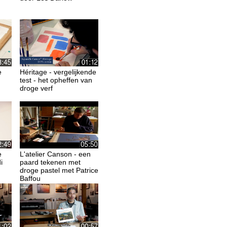
e
Héritage - vergelijkende
test - het opheffen van
droge verf
e
L'atelier Canson - een
i
paard tekenen met
droge pastel met Patrice
Baffou