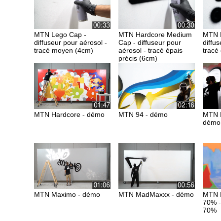
MTN Lego Cap -
MTN Hardcore Medium
MTN F
diffuseur pour aérosol -
Cap - diffuseur pour
diffus
tracé moyen (4cm)
aérosol - tracé épais
tracé
précis (6cm)
MTN Hardcore - démo
MTN 94 - démo
MTN N
démo
MTN Maximo - démo
MTN MadMaxxx - démo
MTN P
70% -
70%