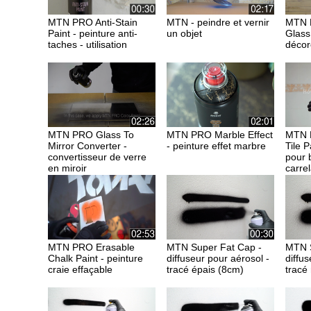
MTN PRO Anti-Stain
MTN - peindre et vernir
MTN 
Paint - peinture anti-
un objet
Glass 
taches - utilisation
décor
MTN PRO Glass To
MTN PRO Marble Effect
MTN 
Mirror Converter -
- peinture effet marbre
Tile P
convertisseur de verre
pour 
en miroir
carre
MTN PRO Erasable
MTN Super Fat Cap -
MTN S
Chalk Paint - peinture
diffuseur pour aérosol -
diffus
craie effaçable
tracé épais (8cm)
tracé