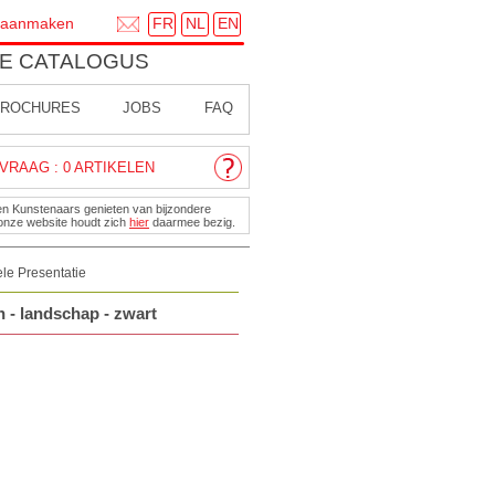
FR
NL
EN
 aanmaken
E CATALOGUS
ROCHURES
JOBS
FAQ
VRAAG : 0 ARTIKELEN
en Kunstenaars genieten van bijzondere
onze website houdt zich
hier
daarmee bezig.
le Presentatie
 - landschap - zwart