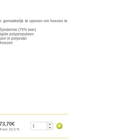
m: gemakkelijk te openen om hoezen te
in Synderme (75% leer)
rigide polypropyleen
zen in polyester
ekhoezen