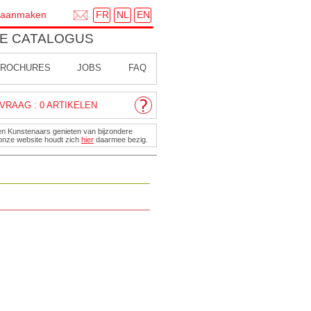
FR
NL
EN
 aanmaken
E CATALOGUS
ROCHURES
JOBS
FAQ
VRAAG : 0 ARTIKELEN
en Kunstenaars genieten van bijzondere
onze website houdt zich
hier
daarmee bezig.