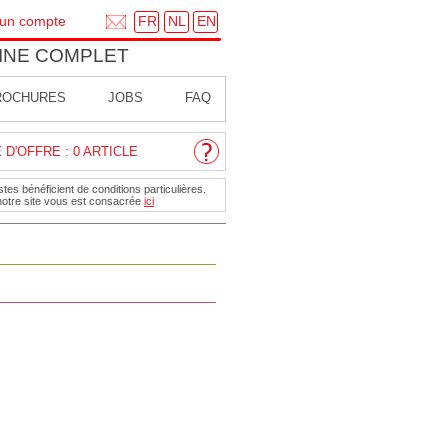
FR
NL
EN
 un compte
INE COMPLET
ROCHURES
JOBS
FAQ
D'OFFRE : 0 ARTICLE
tes bénéficient de conditions particulières.
notre site vous est consacrée
ici