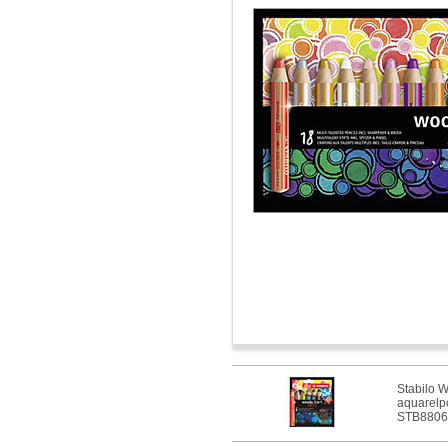
Stabilo W
aquarelpo
STB8806