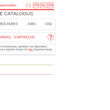
FR
NL
EN
 aanmaken
E CATALOGUS
ROCHURES
JOBS
FAQ
VRAAG : 0 ARTIKELEN
en Kunstenaars genieten van bijzondere
onze website houdt zich
hier
daarmee bezig.