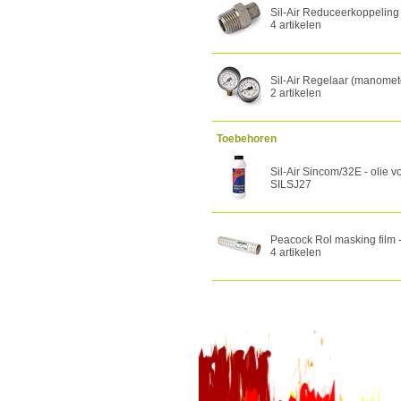
Sil-Air Reduceerkoppeling
4 artikelen
Sil-Air Regelaar (manomet
2 artikelen
Toebehoren
Sil-Air Sincom/32E - olie v
SILSJ27
Peacock Rol masking film -
4 artikelen