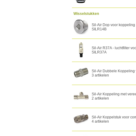
Wisselstukken
Sil-Air Dop voor koppeling
SILR14B
Sil-Air R37A - luchtfilter v
SILR37A
Sil-Air Dubbele Koppeling
3 artikelen
Sil-Air Koppeling met ver
2 artikelen
Sil-Air Koppelstuk voor c
4 artikelen