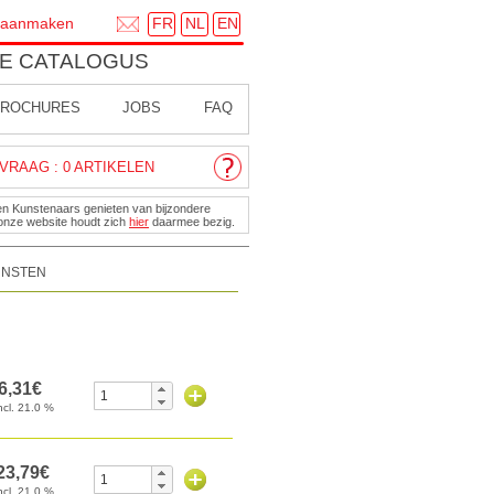
FR
NL
EN
 aanmaken
E CATALOGUS
ROCHURES
JOBS
FAQ
VRAAG : 0 ARTIKELEN
en Kunstenaars genieten van bijzondere
onze website houdt zich
hier
daarmee bezig.
UNSTEN