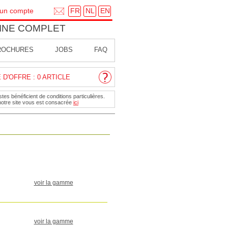
FR
NL
EN
 un compte
INE COMPLET
ROCHURES
JOBS
FAQ
D'OFFRE : 0 ARTICLE
tes bénéficient de conditions particulières.
notre site vous est consacrée
ici
voir la gamme
voir la gamme