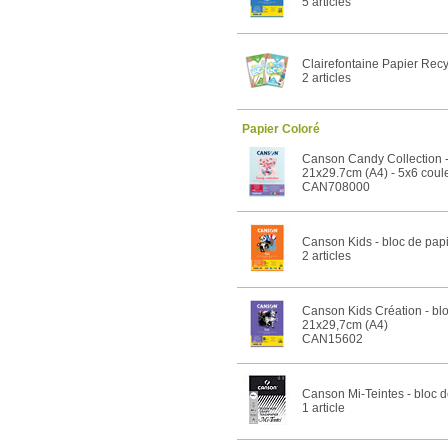
5 articles
Clairefontaine Papier Recy
2 articles
Papier Coloré
Canson Candy Collection - 
21x29.7cm (A4) - 5x6 coul
CAN708000
Canson Kids - bloc de papi
2 articles
Canson Kids Création - bloc
21x29,7cm (A4)
CAN15602
Canson Mi-Teintes - bloc de
1 article