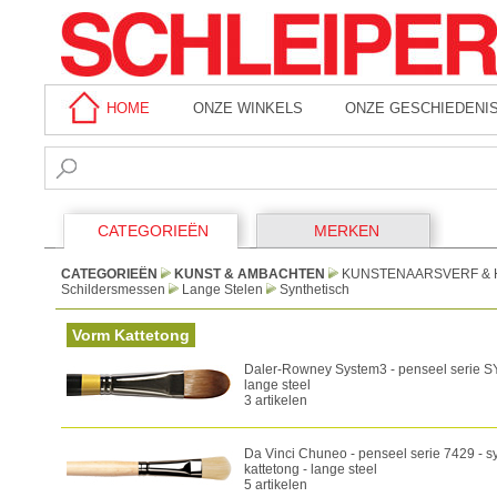
HOME
ONZE WINKELS
ONZE GESCHIEDENI
CATEGORIEËN
MERKEN
CATEGORIEËN
KUNST & AMBACHTEN
KUNSTENAARSVERF & 
Schildersmessen
Lange Stelen
Synthetisch
Vorm Kattetong
Daler-Rowney System3 - penseel serie SY4
lange steel
3 artikelen
Da Vinci Chuneo - penseel serie 7429 - s
kattetong - lange steel
5 artikelen