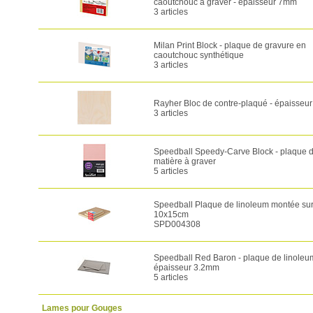
caoutchouc à graver - épaisseur 7mm
3 articles
Milan Print Block - plaque de gravure en
caoutchouc synthétique
3 articles
Rayher Bloc de contre-plaqué - épaisseu
3 articles
Speedball Speedy-Carve Block - plaque 
matière à graver
5 articles
Speedball Plaque de linoleum montée sur 
10x15cm
SPD004308
Speedball Red Baron - plaque de linoleu
épaisseur 3.2mm
5 articles
Lames pour Gouges