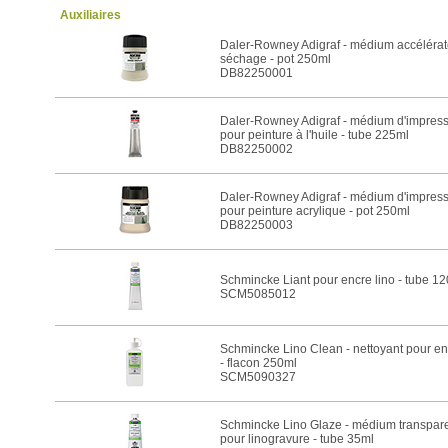
Auxiliaires
Daler-Rowney Adigraf - médium accélérat
séchage - pot 250ml
DB82250001
Daler-Rowney Adigraf - médium d'impres
pour peinture à l'huile - tube 225ml
DB82250002
Daler-Rowney Adigraf - médium d'impres
pour peinture acrylique - pot 250ml
DB82250003
Schmincke Liant pour encre lino - tube 1
SCM5085012
Schmincke Lino Clean - nettoyant pour en
- flacon 250ml
SCM5090327
Schmincke Lino Glaze - médium transpar
pour linogravure - tube 35ml