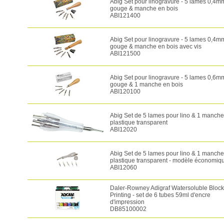
Abig Set pour linogravure - 5 lames 0,4m
gouge & manche en bois
ABI121400
Abig Set pour linogravure - 5 lames 0,4m
gouge & manche en bois avec vis
ABI121500
Abig Set pour linogravure - 5 lames 0,6m
gouge & 1 manche en bois
ABI120100
Abig Set de 5 lames pour lino & 1 manche
plastique transparent
ABI12020
Abig Set de 5 lames pour lino & 1 manche
plastique transparent - modèle économiq
ABI12060
Daler-Rowney Adigraf Watersoluble Block
Printing - set de 6 tubes 59ml d'encre
d'impression
DB85100002