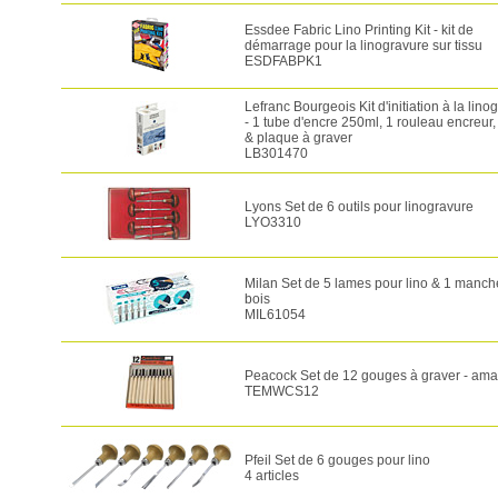
Essdee Fabric Lino Printing Kit - kit de
démarrage pour la linogravure sur tissu
ESDFABPK1
Lefranc Bourgeois Kit d'initiation à la lino
- 1 tube d'encre 250ml, 1 rouleau encreur
& plaque à graver
LB301470
Lyons Set de 6 outils pour linogravure
LYO3310
Milan Set de 5 lames pour lino & 1 manch
bois
MIL61054
Peacock Set de 12 gouges à graver - ama
TEMWCS12
Pfeil Set de 6 gouges pour lino
4 articles