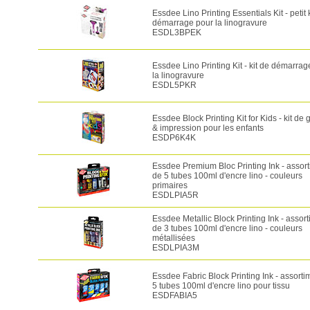
Essdee Lino Printing Essentials Kit - petit 
démarrage pour la linogravure
ESDL3BPEK
Essdee Lino Printing Kit - kit de démarrag
la linogravure
ESDL5PKR
Essdee Block Printing Kit for Kids - kit de 
& impression pour les enfants
ESDP6K4K
Essdee Premium Bloc Printing Ink - assor
de 5 tubes 100ml d'encre lino - couleurs
primaires
ESDLPIA5R
Essdee Metallic Block Printing Ink - assor
de 3 tubes 100ml d'encre lino - couleurs
métallisées
ESDLPIA3M
Essdee Fabric Block Printing Ink - assorti
5 tubes 100ml d'encre lino pour tissu
ESDFABIA5