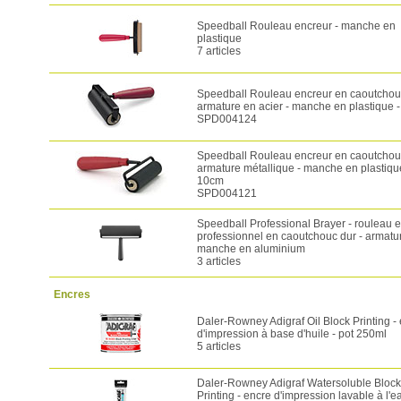
Speedball Rouleau encreur - manche en
plastique
7 articles
Speedball Rouleau encreur en caoutchouc
armature en acier - manche en plastique 
SPD004124
Speedball Rouleau encreur en caoutchouc
armature métallique - manche en plastiqu
10cm
SPD004121
Speedball Professional Brayer - rouleau 
professionnel en caoutchouc dur - armatur
manche en aluminium
3 articles
Encres
Daler-Rowney Adigraf Oil Block Printing -
d'impression à base d'huile - pot 250ml
5 articles
Daler-Rowney Adigraf Watersoluble Block
Printing - encre d'impression lavable à l'e