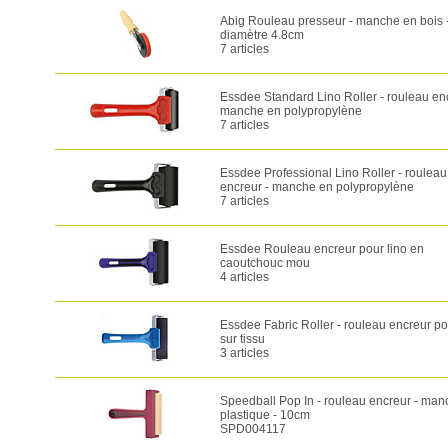
Abig Rouleau presseur - manche en bois 
diamètre 4.8cm
7 articles
Essdee Standard Lino Roller - rouleau enc
manche en polypropylène
7 articles
Essdee Professional Lino Roller - rouleau
encreur - manche en polypropylène
7 articles
Essdee Rouleau encreur pour lino en
caoutchouc mou
4 articles
Essdee Fabric Roller - rouleau encreur po
sur tissu
3 articles
Speedball Pop In - rouleau encreur - man
plastique - 10cm
SPD004117