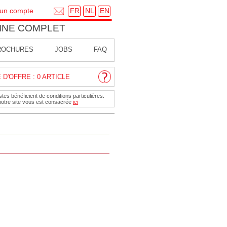
FR
NL
EN
 un compte
INE COMPLET
ROCHURES
JOBS
FAQ
D'OFFRE : 0 ARTICLE
tes bénéficient de conditions particulières.
notre site vous est consacrée
ici