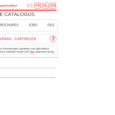
FR
NL
EN
 aanmaken
E CATALOGUS
ROCHURES
JOBS
FAQ
VRAAG : 0 ARTIKELEN
en Kunstenaars genieten van bijzondere
onze website houdt zich
hier
daarmee bezig.