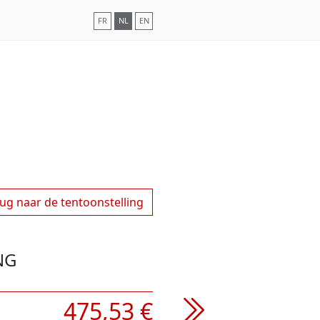
FR
NL
EN
ug naar de tentoonstelling
NG
475,53 €