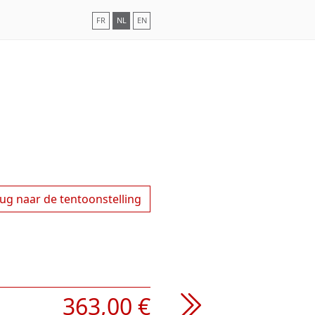
FR
NL
EN
ug naar de tentoonstelling
363,00 €