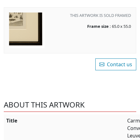
THIS ARTWORK IS SOLD FRAMED
Frame size :
65.0 x 55.0
Contact us
ABOUT THIS ARTWORK
Title
Carme
Conv
Leuv