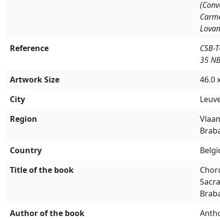
(Conv
Carme
Lovan
Reference
CSB-
35 N
Artwork Size
46.0 
City
Leuv
Region
Vlaa
Brab
Country
Belg
Title of the book
Chor
Sacr
Brab
Author of the book
Anth