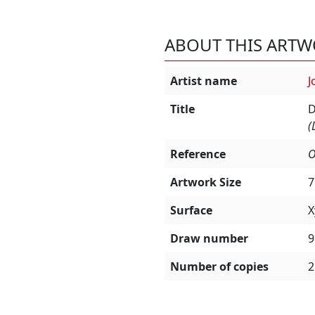
ABOUT THIS ART
Artist name
J
Title
D
(
Reference
O
Artwork Size
7
Surface
X
Draw number
9
Number of copies
2