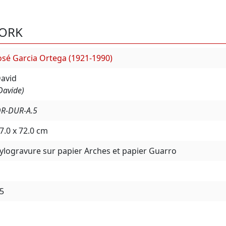
WORK
osé Garcia Ortega (1921-1990)
avid
Davide)
R-DUR-A.5
7.0 x 72.0 cm
ylogravure sur papier Arches et papier Guarro
5