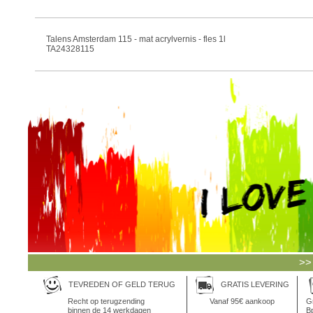
Talens Amsterdam 115 - mat acrylvernis - fles 1l
TA24328115
>>
TEVREDEN OF GELD TERUG
GRATIS LEVERING
Recht op terugzending
Vanaf 95€ aankoop
Gr
binnen de 14 werkdagen
Bp