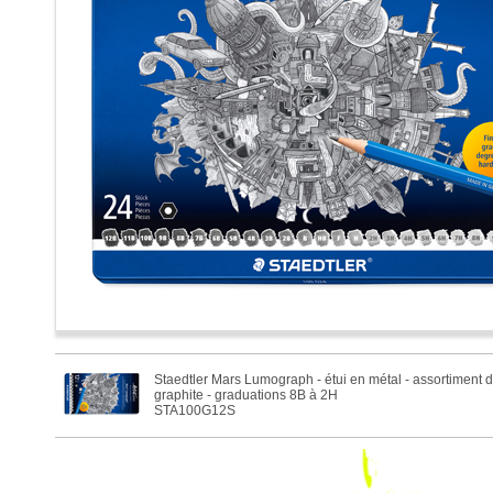
Staedtler Mars Lumograph - étui en métal - assortiment 
graphite - graduations 8B à 2H
STA100G12S