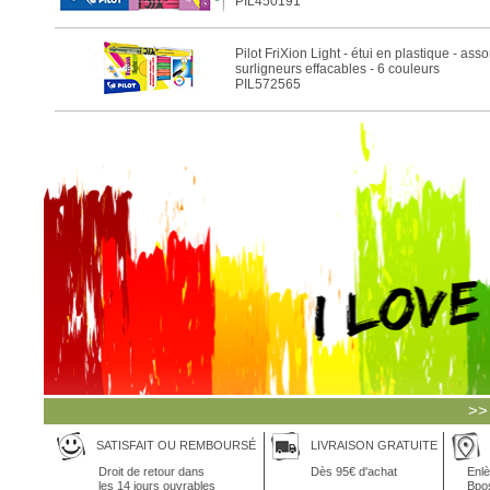
PIL450191
Pilot FriXion Light - étui en plastique - ass
surligneurs effacables - 6 couleurs
PIL572565
>>
SATISFAIT OU REMBOURSÉ
LIVRAISON GRATUITE
Droit de retour dans
Dès 95€ d'achat
Enlè
les 14 jours ouvrables
Bpo