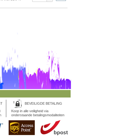
ST
BEVEILIGDE BETALING
ë
Koop in alle veiligheid via
n
onderstaande betalingsmodaliteiten