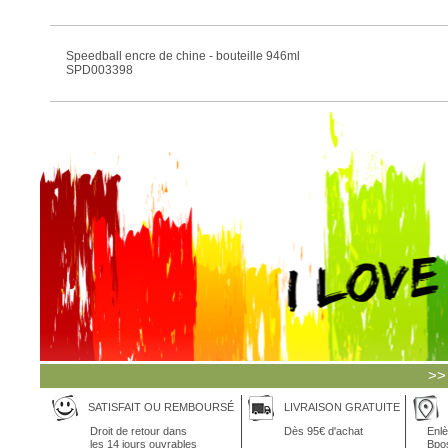
Speedball encre de chine - bouteille 946ml
SPD003398
>>
SATISFAIT OU REMBOURSÉ
LIVRAISON GRATUITE
Droit de retour dans
Dès 95€ d'achat
Enlè
les 14 jours ouvrables
Bpo