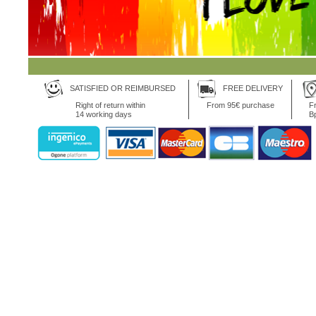
SATISFIED OR REIMBURSED
FREE DELIVERY
Right of return within
From 95€ purchase
Fr
14 working days
B