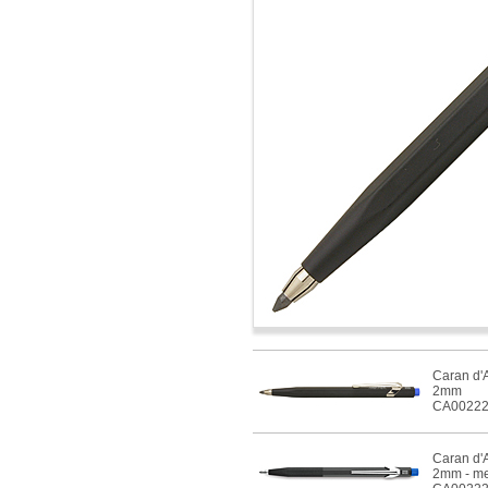
Caran d'A
2mm
CA0022
Caran d'A
2mm - me