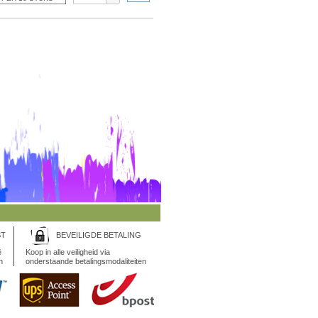
ST
BEVEILIGDE BETALING
ë
Koop in alle veiligheid via
n
onderstaande betalingsmodaliteiten