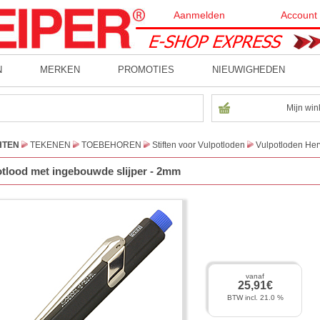
Aanmelden
Account
N
MERKEN
PROMOTIES
NIEUWIGHEDEN
Mijn win
HTEN
TEKENEN
TOEBEHOREN
Stiften voor Vulpotloden
Vulpotloden Her
otlood met ingebouwde slijper - 2mm