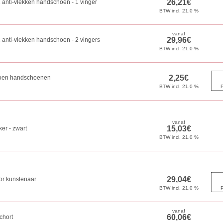
anti-vlekken handschoen - 1 vinger
anti-vlekken handschoen - 2 vingers
toen handschoenen
er - zwart
or kunstenaar
chort