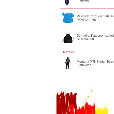
4 artikelen
Peacock Corot - schilderss
PEAFC42265
Sennelier Katoenen schort 
SEN264600
Overalls
Montana MTN Ninja - besc
3 artikelen