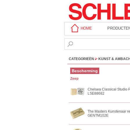
HOME
PRODUCTE
CATEGORIEËN
KUNST & AMBAC
Bescherming
Zeep
Chelsea Classical Studio P
LSE88682
The Masters Kunstenaar re
GENTM102E