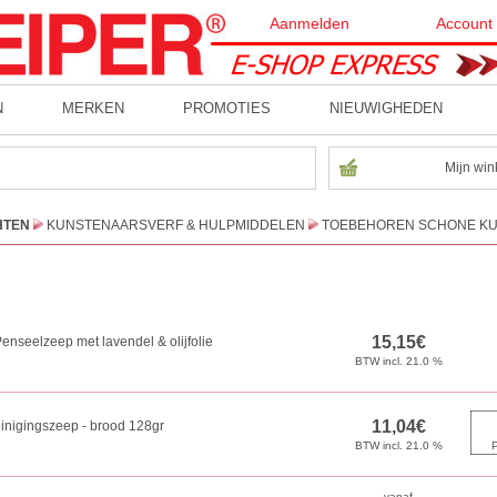
Aanmelden
Account
N
MERKEN
PROMOTIES
NIEUWIGHEDEN
Mijn win
HTEN
KUNSTENAARSVERF & HULPMIDDELEN
TOEBEHOREN SCHONE K
enseelzeep met lavendel & olijfolie
inigingszeep - brood 128gr