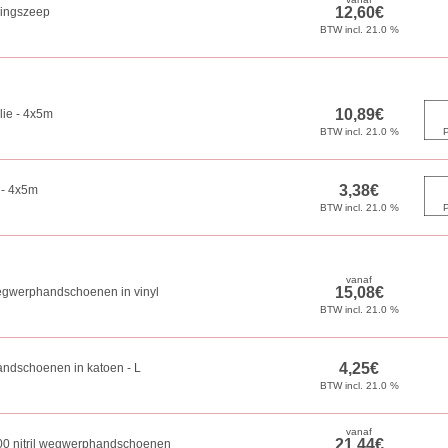
gingszeep
lie - 4x5m
e - 4x5m
egwerphandschoenen in vinyl
ndschoenen in katoen - L
0 nitril wegwerphandschoenen