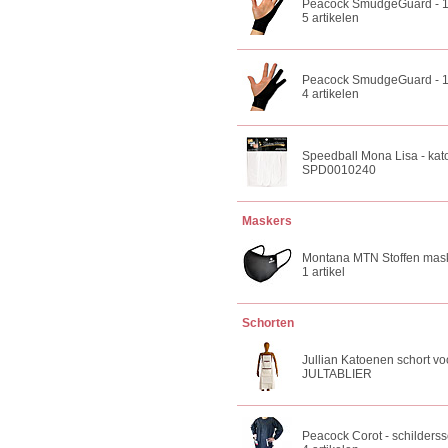
Peacock SmudgeGuard - 1 
5 artikelen
Peacock SmudgeGuard - 1 
4 artikelen
Speedball Mona Lisa - ka
SPD0010240
Maskers
Montana MTN Stoffen mask
1 artikel
Schorten
Jullian Katoenen schort vo
JULTABLIER
Peacock Corot - schilderss