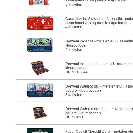
assortiment van aquarel kleurpotloden
6 artikelen
Caran d'Ache Swisscolor Aquarelle - meta
assortiment van aquarel kleurpotloden
4 artikelen
Derwent Inktense - metalen etui - assorti
kleurpotloden
4 artikelen
Derwent Inktense - houten kist - assortim
kleurpotloden
DER2301844
Derwent Watercolour - metalen etui - asso
aquarel kleurpotloden
3 artikelen
Derwent Watercolour - houten koffer - ass
aquarel kleurpotloden
DER32891
Faber Castell Albrecht Dürer - metalen etu