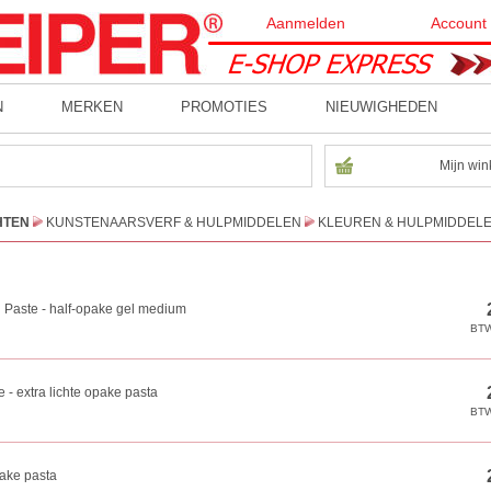
Aanmelden
Account
N
MERKEN
PROMOTIES
NIEUWIGHEDEN
Mijn win
HTEN
KUNSTENAARSVERF & HULPMIDDELEN
KLEUREN & HULPMIDDEL
 Paste - half-opake gel medium
 - extra lichte opake pasta
ake pasta