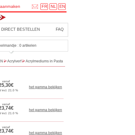
FR
NL
EN
 aanmaken
DIRECT BESTELLEN
FAQ
kelmandje : 0 artikelen
EN
Acrylverf
Acrylmediums in Pasta
het gamma bekijken
het gamma bekijken
het gamma bekijken