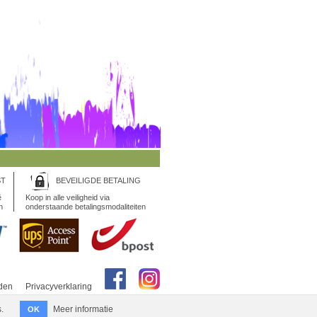
ST
BEVEILIGDE BETALING
ë
Koop in alle veiligheid via
n
onderstaande betalingsmodaliteiten
den
Privacyverklaring
.
Meer informatie
OK