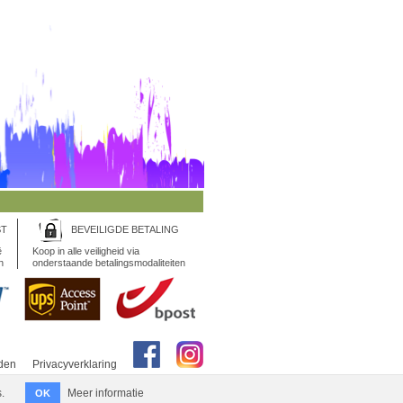
ST
BEVEILIGDE BETALING
ë
Koop in alle veiligheid via
n
onderstaande betalingsmodaliteiten
den
Privacyverklaring
.
Meer informatie
OK