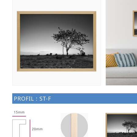
PROFIL : ST-F
15mm
20mm