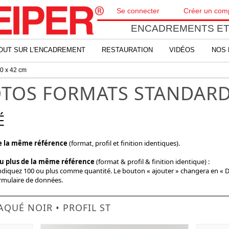
Se connecter
Créer un com
ENCADREMENTS ET
OUT SUR L'ENCADREMENT
RESTAURATION
VIDÉOS
NOS 
0 x 42 cm
TOS FORMATS STANDAR
É
de la même référence
(format, profil et finition identiques).
ou plus de la même référence
(format & profil & finition identique) :
indiquez 100 ou plus comme quantité. Le bouton « ajouter » changera en « 
ormulaire de données.
AQUÉ NOIR • PROFIL ST