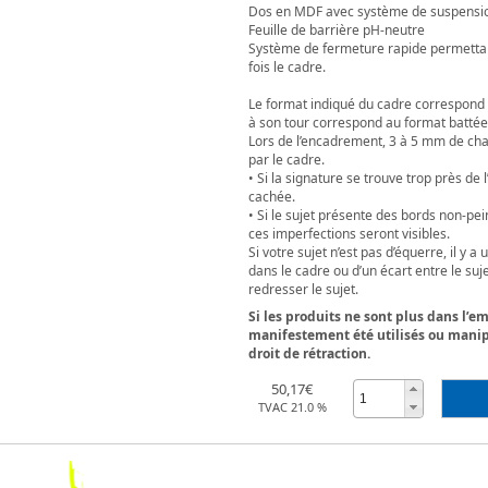
Dos en MDF avec système de suspension 
Feuille de barrière pH-neutre
Système de fermeture rapide permettant
fois le cadre.
Le format indiqué du cadre correspond 
à son tour correspond au format battée
Lors de l’encadrement, 3 à 5 mm de cha
par le cadre.
• Si la signature se trouve trop près de 
cachée.
• Si le sujet présente des bords non-pe
ces imperfections seront visibles.
Si votre sujet n’est pas d’équerre, il y a
dans le cadre ou d’un écart entre le suj
redresser le sujet.
Si les produits ne sont plus dans l’e
manifestement été utilisés ou manipu
droit de rétraction.
50,17€
TVAC 21.0 %