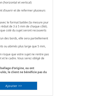
(horizontal et vertical)
 d'ouvrir et de refermer plusieurs
avec le format battée (la mesure jour
 réduit de 3 à 5 mm de chaque côté).
que coté du sujet seront recouverts
l’un des bords, elle sera partiellement
ints ou abimés plus large que 5 mm,
 un risque que votre sujet ne rentre pas
et et le cadre. Vous serez obligé de
mballage d’origine, ou ont
lés, le client ne bénéficie pas du
Ajouter >>